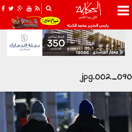
021_2.png
رئيس التحرير محمد الشبّه
0901_002.j