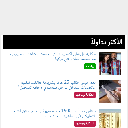
الأكثر تداولاً
حكاية «إيشان أكسوي» التي حققت مشاهدات مليونية
مع محمد صلاح في تركيا
080802.jpg
رياضة
بعد حبس طالب 25 عامًا بشريحة هاتف.. تنظيم
الاتصالات يتدخل بـ"حل بيومتري وحظر تسجيل"
080803.jpg
الحكاية ومافيها
بمقابل يبدأ من 1500 جنيه شهريًا.. طرح شقق الإيجار
التمليكي في القاهرة المحافظات
080801.jpg
الحكاية ومافيها