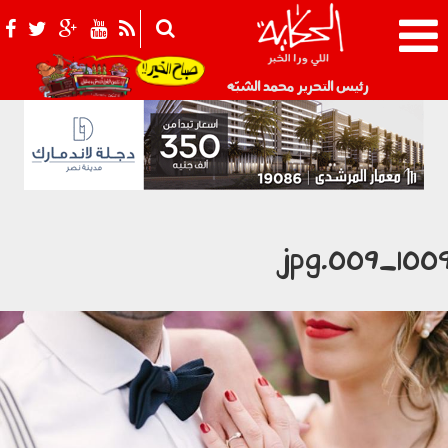
021_2.png
رئيس التحرير محمد الشبّه
1009_009.j