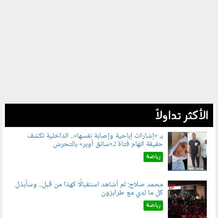
الأكثر تداولاً
بـ «إشارات إباحية وإصابة نفسها».. الداخلية تكشف
حقيقة اتهام فتاة لـ«سائق أوبر» بالتحرش
060804.jpg
رياضة
محمد صلاح: لم أشاهد استقبالًا كهذا من قبل.. وسأبذل
كل ما لدي مع طرابزون
060802.jpg
رياضة