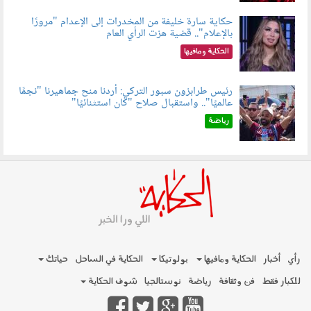
حكاية سارة خليفة من المخدرات إلى الإعدام "مرورًا
بالإعلام".. قضية هزت الرأي العام
060801.jpeg
الحكاية ومافيها
رئيس طرابزون سبور التركي: أردنا منح جماهيرنا "نجمًا
عالميًا".. واستقبال صلاح "كان استثنائيًا"
060803.jpg
رياضة
رأي
أخبار
الحكاية ومافيها
بولوتيكا
الحكاية في الساحل
حياتك
للكبار فقط
فن وثقافة
رياضة
نوستالجيا
شوف الحكاية