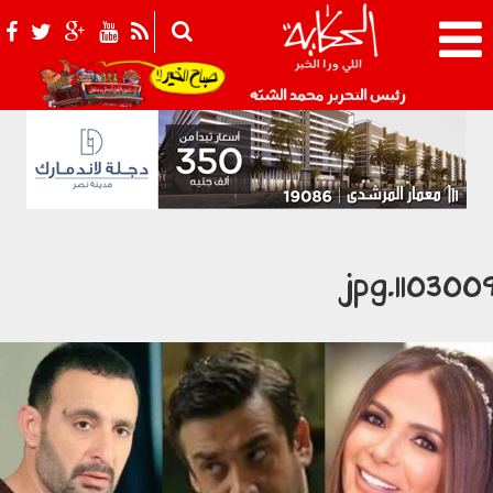
021_2.png
رئيس التحرير محمد الشبّه
1103009.jp