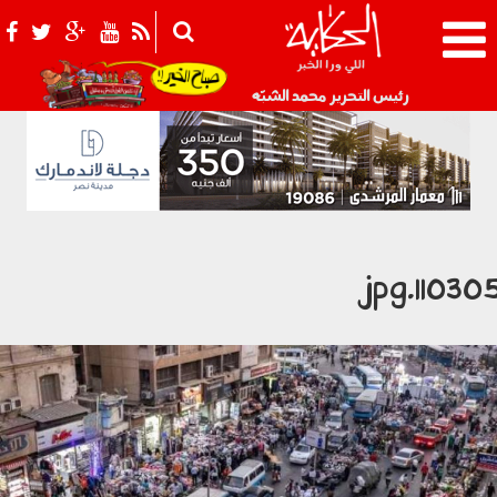
021_2.png
رئيس التحرير محمد الشبّه
110305.jp