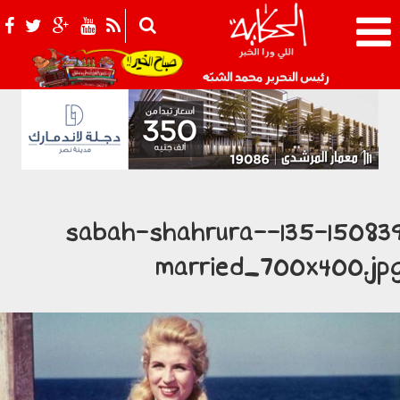
021_2.png
رئيس التحرير محمد الشبّه
135-150839-sabah-shahrura-
married_700x400.jp