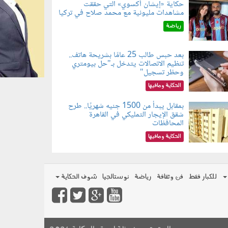
حكاية «إيشان أكسوي» التي حققت
مشاهدات مليونية مع محمد صلاح في تركيا
080802.jp
رياضة
بعد حبس طالب 25 عامًا بشريحة هاتف..
تنظيم الاتصالات يتدخل بـ"حل بيومتري
080803.jp
وحظر تسجيل"
الحكاية ومافيها
بمقابل يبدأ من 1500 جنيه شهريًا.. طرح
شقق الإيجار التمليكي في القاهرة
080801.jp
المحافظات
الحكاية ومافيها
للكبار فقط
فن وثقافة
رياضة
نوستالجيا
شوف الحكاية