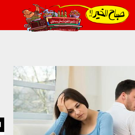
021_2.png
ا