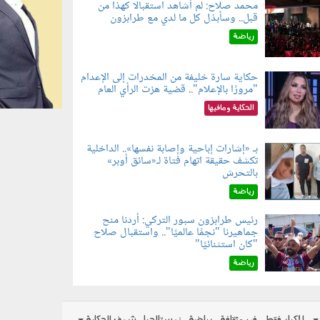
محمد صلاح: لم أشاهد استقبالًا كهذا من
قبل.. وسأبذل كل ما لدي مع طرابزون
060802.jp
رياضة
حكاية سارة خليفة من المخدرات إلى الإعدام
"مرورًا بالإعلام".. قضية هزت الرأي العام
060801.jpe
الحكاية ومافيها
بـ «إشارات إباحية وإصابة نفسها».. الداخلية
تكشف حقيقة اتهام فتاة لـ«سائق أوبر»
060804.jp
بالتحرش
رياضة
رئيس طرابزون سبور التركي: أردنا منح
جماهيرنا "نجمًا عالميًا".. واستقبال صلاح
060803.jp
"كان استثنائيًا"
رياضة
للكبار فقط
فن وثقافة
رياضة
نوستالجيا
شوف الحكاية