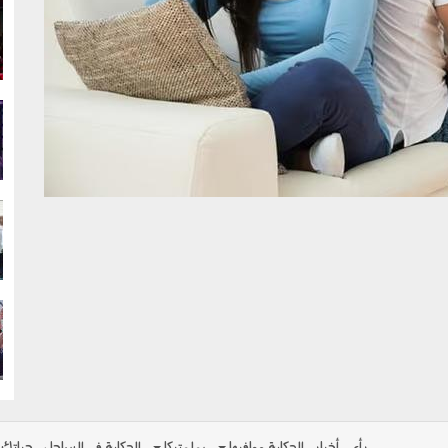
g
g
g
g
رأي
أخبار
الحكاية ومافيها
بولوتيكا
الحكاية في الساحل
حياتك