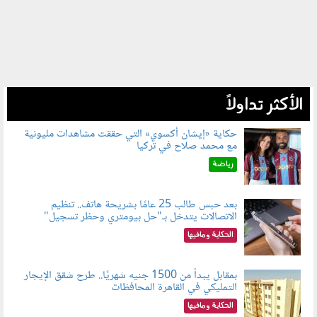
الأكثر تداولاً
حكاية «إيشان أكسوي» التي حققت مشاهدات مليونية
مع محمد صلاح في تركيا
080802.jpg
رياضة
بعد حبس طالب 25 عامًا بشريحة هاتف.. تنظيم
الاتصالات يتدخل بـ"حل بيومتري وحظر تسجيل"
080803.jpg
الحكاية ومافيها
بمقابل يبدأ من 1500 جنيه شهريًا.. طرح شقق الإيجار
التمليكي في القاهرة المحافظات
080801.jpg
الحكاية ومافيها