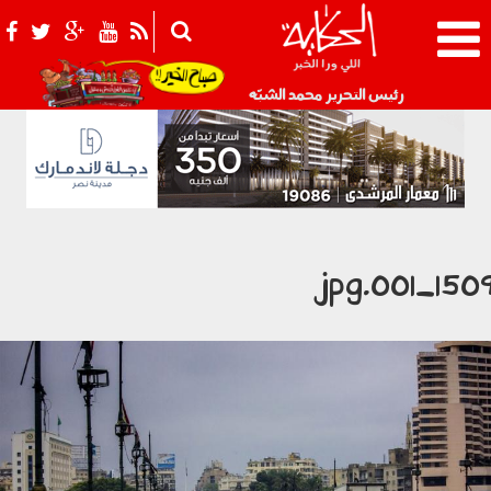
021_2.png
رئيس التحرير محمد الشبّه
1509_001.j