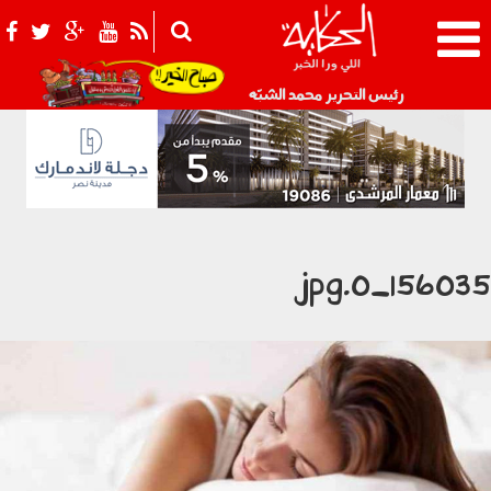
021_2.png
رئيس التحرير محمد الشبّه
1560351_0.jp