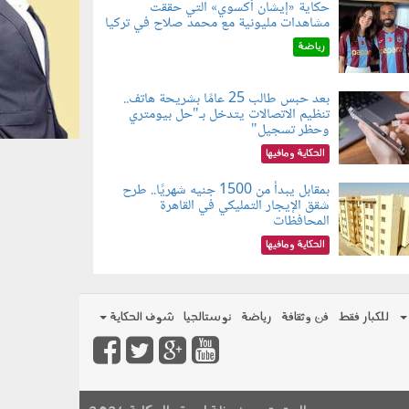
حكاية «إيشان أكسوي» التي حققت
مشاهدات مليونية مع محمد صلاح في تركيا
080802.jp
رياضة
بعد حبس طالب 25 عامًا بشريحة هاتف..
تنظيم الاتصالات يتدخل بـ"حل بيومتري
080803.jp
وحظر تسجيل"
الحكاية ومافيها
بمقابل يبدأ من 1500 جنيه شهريًا.. طرح
شقق الإيجار التمليكي في القاهرة
080801.jp
المحافظات
الحكاية ومافيها
للكبار فقط
فن وثقافة
رياضة
نوستالجيا
شوف الحكاية