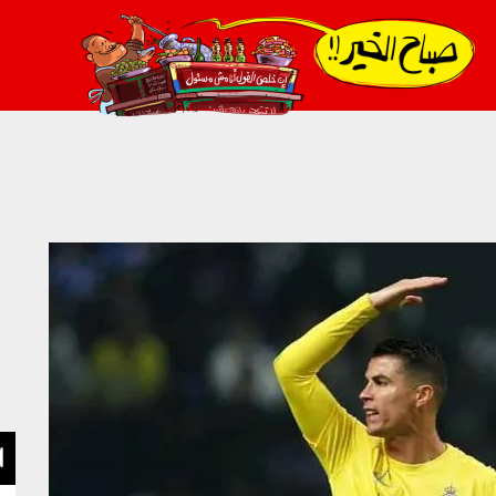
021_2.png
ا