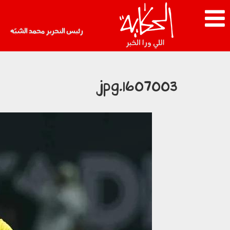
رئيس التحرير محمد الشبّه
1607003.jpg