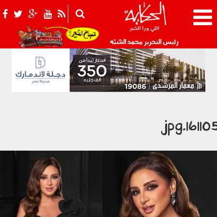
021_2.png
رئيس التحرير محمد الشبّه
161105.jp