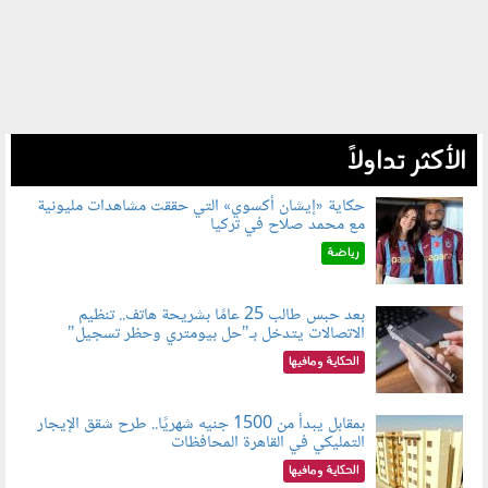
الأكثر تداولاً
حكاية «إيشان أكسوي» التي حققت مشاهدات مليونية
مع محمد صلاح في تركيا
080802.jpg
رياضة
بعد حبس طالب 25 عامًا بشريحة هاتف.. تنظيم
الاتصالات يتدخل بـ"حل بيومتري وحظر تسجيل"
080803.jpg
الحكاية ومافيها
بمقابل يبدأ من 1500 جنيه شهريًا.. طرح شقق الإيجار
التمليكي في القاهرة المحافظات
080801.jpg
الحكاية ومافيها