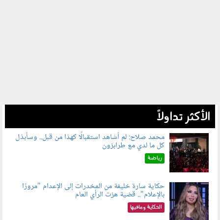
الأكثر تداولاً
محمد صلاح: لم أشاهد استقبالًا كهذا من قبل.. وسأبذل
كل ما لدي مع طرابزون
060802.jpg
رياضة
حكاية سارة خليفة من المخدرات إلى الإعدام "مرورًا
بالإعلام".. قضية هزت الرأي العام
060801.jpeg
الحكاية ومافيها