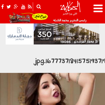
021_2.png
رئيس التحرير محمد الشبّه
16777371841575193719.jp