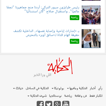
رئيس طرابزون سبور التركي: أردنا منح جماهيرنا "نجمًا
عالميًا".. واستقبال صلاح "كان استثنائيًا"
060803.jpg
رياضة
بـ «إشارات إباحية وإصابة نفسها».. الداخلية تكشف
حقيقة اتهام فتاة لـ«سائق أوبر» بالتحرش
060804.jpg
رياضة
رأي
أخبار
الحكاية ومافيها
بولوتيكا
الحكاية في الساحل
حياتك
للكبار فقط
فن وثقافة
رياضة
نوستالجيا
شوف الحكاية