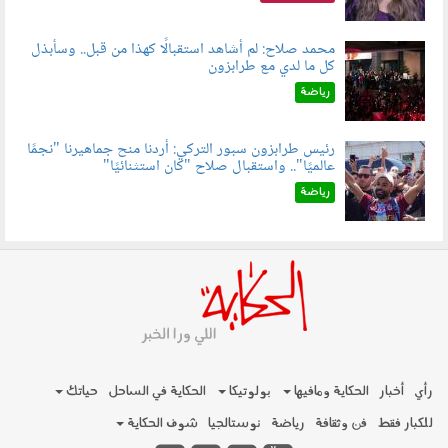
محمد صلاح: لم أشاهد استقبالًا كهذا من قبل.. وسأبذل
كل ما لدي مع طرابزون
060802.jpg
رياضة
رئيس طرابزون سبور التركي: أردنا منح جماهيرنا "نجمًا
عالميًا".. واستقبال صلاح "كان استثنائيًا"
060803.jpg
رياضة
رأي
أخبار
الحكاية ومافيها
بولوتيكا
الحكاية في الساحل
حياتك
للكبار فقط
فن وثقافة
رياضة
نوستالجيا
شوف الحكاية