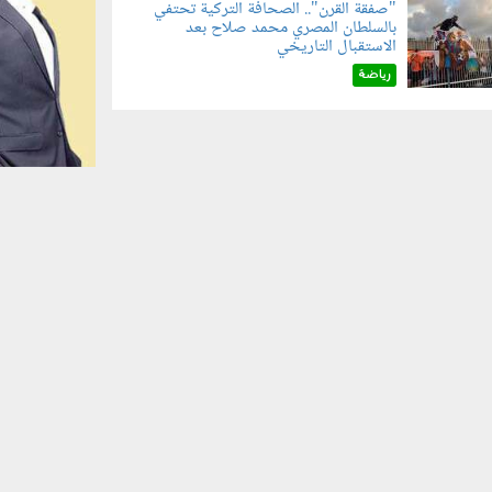
"صفقة القرن".. الصحافة التركية تحتفي
بالسلطان المصري محمد صلاح بعد
070801.jp
الاستقبال التاريخي
رياضة