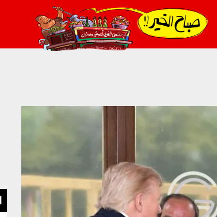
021_2.png
ا