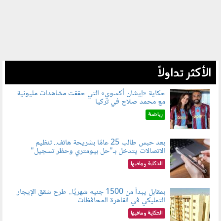
الأكثر تداولاً
حكاية «إيشان أكسوي» التي حققت مشاهدات مليونية
مع محمد صلاح في تركيا
080802.jpg
رياضة
بعد حبس طالب 25 عامًا بشريحة هاتف.. تنظيم
الاتصالات يتدخل بـ"حل بيومتري وحظر تسجيل"
080803.jpg
الحكاية ومافيها
بمقابل يبدأ من 1500 جنيه شهريًا.. طرح شقق الإيجار
التمليكي في القاهرة المحافظات
080801.jpg
الحكاية ومافيها