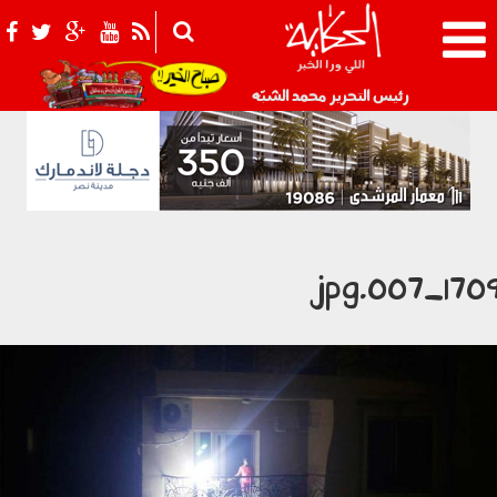
021_2.png
رئيس التحرير محمد الشبّه
1709_007.j