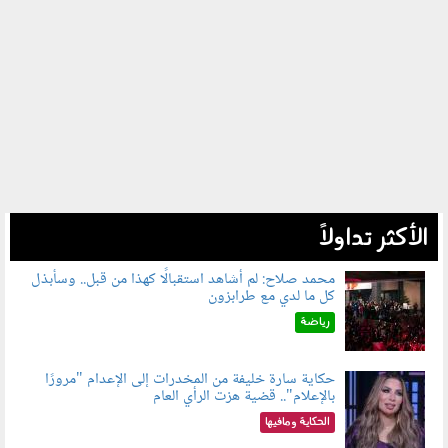
الأكثر تداولاً
محمد صلاح: لم أشاهد استقبالًا كهذا من قبل.. وسأبذل
كل ما لدي مع طرابزون
060802.jpg
رياضة
حكاية سارة خليفة من المخدرات إلى الإعدام "مرورًا
بالإعلام".. قضية هزت الرأي العام
060801.jpeg
الحكاية ومافيها