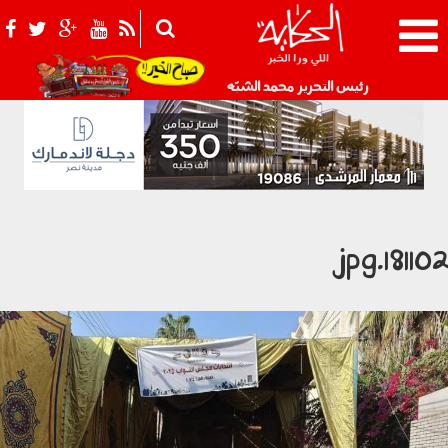
021_2.png
رئيس التحرير محمد الشبّه
181102.jp