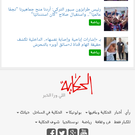
رئيس طرابزون سبور التركي: أردنا منح جماهيرنا "نجمًا
عالميًا".. واستقبال صلاح "كان استثنائيًا"
060803.jpg
رياضة
بـ «إشارات إباحية وإصابة نفسها».. الداخلية تكشف
حقيقة اتهام فتاة لـ«سائق أوبر» بالتحرش
060804.jpg
رياضة
رأي
أخبار
الحكاية ومافيها
بولوتيكا
الحكاية في الساحل
حياتك
للكبار فقط
فن وثقافة
رياضة
نوستالجيا
شوف الحكاية