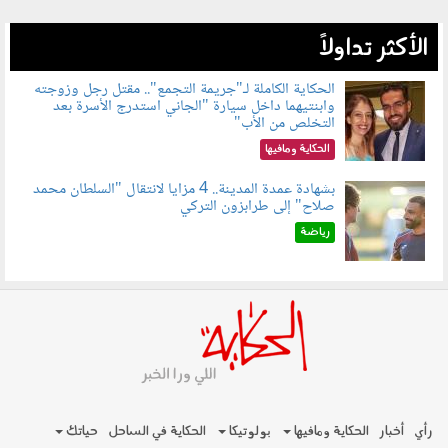
الأكثر تداولاً
الحكاية الكاملة لـ"جريمة التجمع".. مقتل رجل وزوجته
وابنتيهما داخل سيارة "الجاني استدرج الأسرة بعد
100801.jpg
التخلص من الأب"
الحكاية ومافيها
بشهادة عمدة المدينة.. 4 مزايا لانتقال "السلطان محمد
صلاح" إلى طرابزون التركي
100803.jpg
رياضة
رأي
أخبار
الحكاية ومافيها
بولوتيكا
الحكاية في الساحل
حياتك