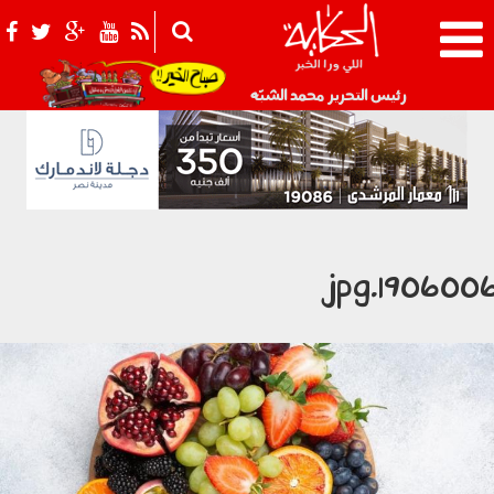
021_2.png
رئيس التحرير محمد الشبّه
1906006.jp