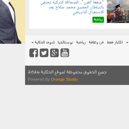
"صفقة القرن".. الصحافة التركية تحتفي
بالسلطان المصري محمد صلاح بعد
070801.jp
الاستقبال التاريخي
رياضة
للكبار فقط
فن وثقافة
رياضة
نوستالجيا
شوف الحكاية
جميع الحقوق محفوظة لموقع الحكاية 2026
Powered By
Orange Studio