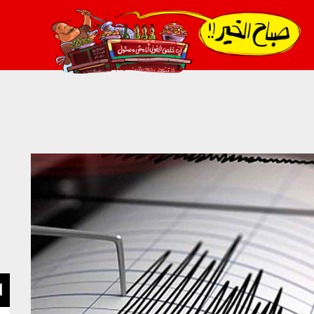
021_2.png
ا