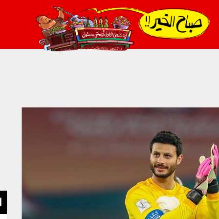
021_2.png
ا