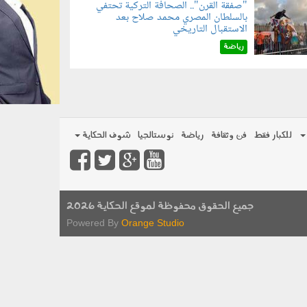
"صفقة القرن".. الصحافة التركية تحتفي
بالسلطان المصري محمد صلاح بعد
070801.jp
الاستقبال التاريخي
رياضة
للكبار فقط
فن وثقافة
رياضة
نوستالجيا
شوف الحكاية
جميع الحقوق محفوظة لموقع الحكاية 2026
Powered By
Orange Studio