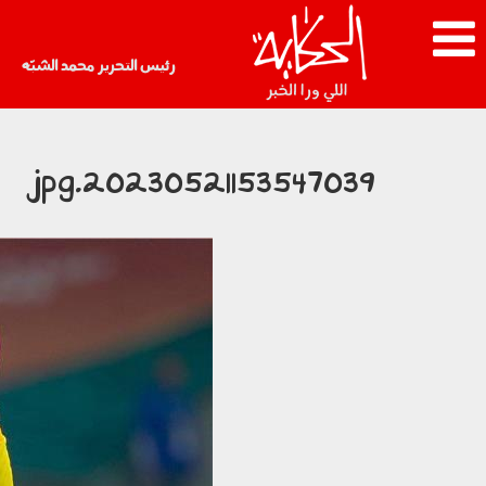
رئيس التحرير محمد الشبّه
20230521153547039.jpg