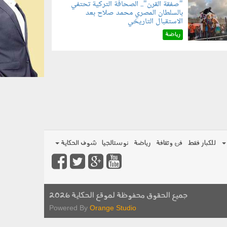
"صفقة القرن".. الصحافة التركية تحتفي
بالسلطان المصري محمد صلاح بعد
070801.jp
الاستقبال التاريخي
رياضة
للكبار فقط
فن وثقافة
رياضة
نوستالجيا
شوف الحكاية
جميع الحقوق محفوظة لموقع الحكاية 2026
Powered By
Orange Studio