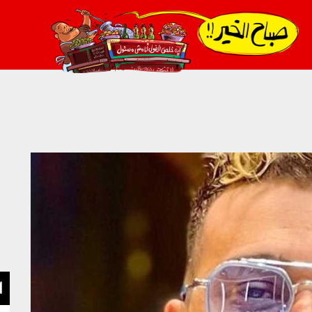
021_2.png
ا