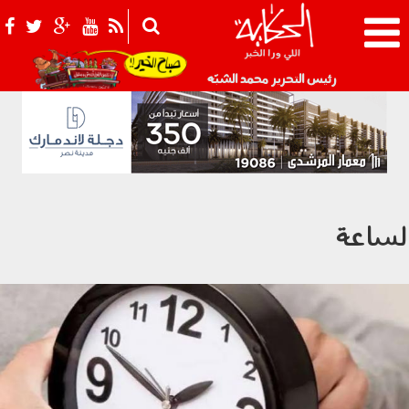
021_2.png
رئيس التحرير محمد الشبّه
لساعة