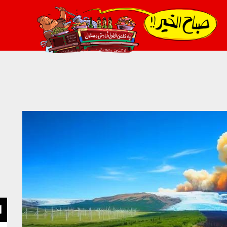
021_2.png
ا