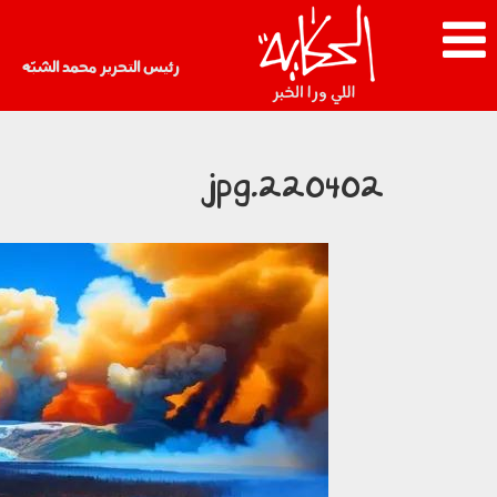
رئيس التحرير محمد الشبّه
220402.jpg