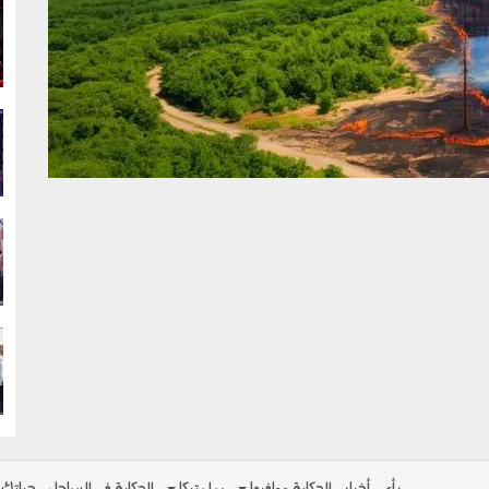
g
g
g
g
رأي
أخبار
الحكاية ومافيها
بولوتيكا
الحكاية في الساحل
حياتك