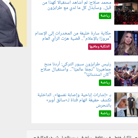
محمد صلاح: لم أشاهد استقبالًا كهذا من
قبل.. وسأبذل كل ما لدي مع طرابزون
060802.jp
رياضة
حكاية سارة خليفة من المخدرات إلى الإعدام
"مرورًا بالإعلام".. قضية هزت الرأي العام
060801.jpe
الحكاية ومافيها
رئيس طرابزون سبور التركي: أردنا منح
جماهيرنا "نجمًا عالميًا".. واستقبال صلاح
060803.jp
"كان استثنائيًا"
رياضة
بـ «إشارات إباحية وإصابة نفسها».. الداخلية
تكشف حقيقة اتهام فتاة لـ«سائق أوبر»
060804.jp
بالتحرش
رياضة
للكبار فقط
فن وثقافة
رياضة
نوستالجيا
شوف الحكاية