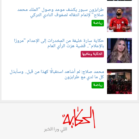
طرابزون سبور يكشف موعد وصول "الملك محمد
صلاح" لإتمام انتقاله لصفوف النادي التركي
050801.jpg
رياضة
حكاية سارة خليفة من المخدرات إلى الإعدام "مرورًا
بالإعلام".. قضية هزت الرأي العام
060801.jpeg
الحكاية ومافيها
محمد صلاح: لم أشاهد استقبالًا كهذا من قبل.. وسأبذل
كل ما لدي مع طرابزون
060802.jpg
رياضة