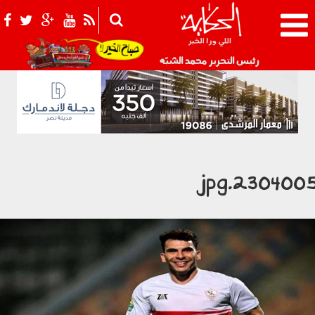
021_2.png
رئيس التحرير محمد الشبّه
2304005.jp