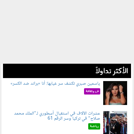
الأكثر تداولاً
ياسمين صبري تكشف سر غيابها: أنا «براند ضد الكسر»
050802.jpg
فن وثقافة
عشرات الآلاف في استقبال أسطوري لـ"الملك محمد
صلاح" في تركيا وسر الرقم 61
050803.jpg
رياضة