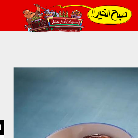
021_2.png
ا