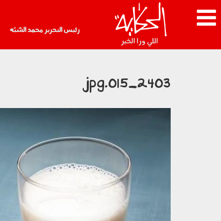
رئيس التحرير محمد الشبّه
2403_015.jpg