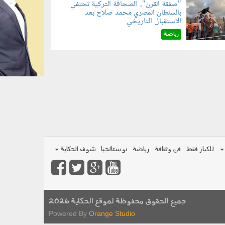
"صفقة القرن".. الصحافة التركية تحتفي
بالسلطان المصري محمد صلاح بعد
070801.jp
الاستقبال التاريخي
رياضة
للكبار فقط
فن وثقافة
رياضة
نوستالجيا
شوف الحكاية
جميع الحقوق محفوظة لموقع الحكاية 2026
Powered By
Orange Studio