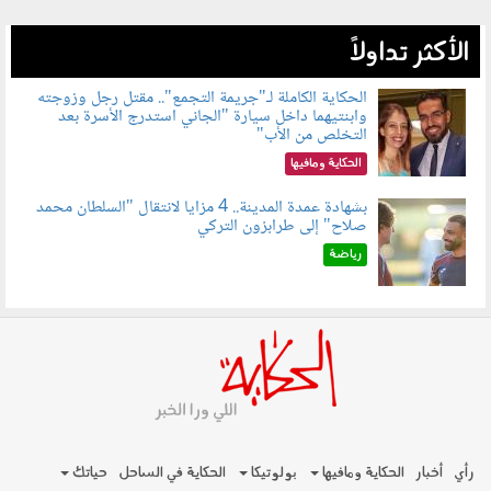
الأكثر تداولاً
الحكاية الكاملة لـ"جريمة التجمع".. مقتل رجل وزوجته
وابنتيهما داخل سيارة "الجاني استدرج الأسرة بعد
100801.jpg
التخلص من الأب"
الحكاية ومافيها
بشهادة عمدة المدينة.. 4 مزايا لانتقال "السلطان محمد
صلاح" إلى طرابزون التركي
100803.jpg
رياضة
رأي
أخبار
الحكاية ومافيها
بولوتيكا
الحكاية في الساحل
حياتك