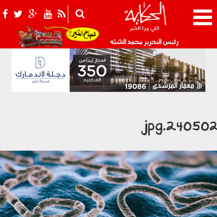
021_2.png
رئيس التحرير محمد الشبّه
240502.jp