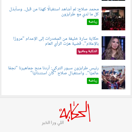
محمد صلاح: لم أشاهد استقبالًا كهذا من قبل.. وسأبذل
كل ما لدي مع طرابزون
060802.jpg
رياضة
حكاية سارة خليفة من المخدرات إلى الإعدام "مرورًا
بالإعلام".. قضية هزت الرأي العام
060801.jpeg
الحكاية ومافيها
رئيس طرابزون سبور التركي: أردنا منح جماهيرنا "نجمًا
عالميًا".. واستقبال صلاح "كان استثنائيًا"
060803.jpg
رياضة