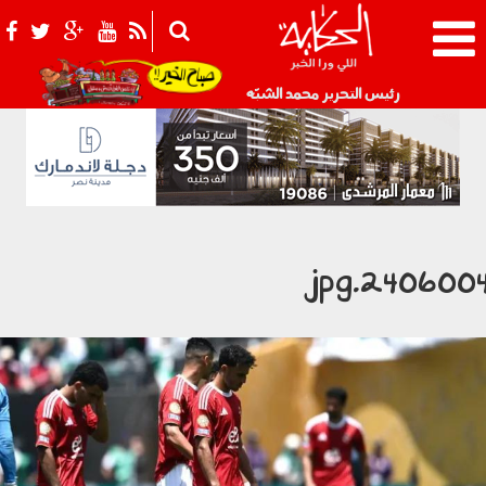
021_2.png
رئيس التحرير محمد الشبّه
2406004.jp