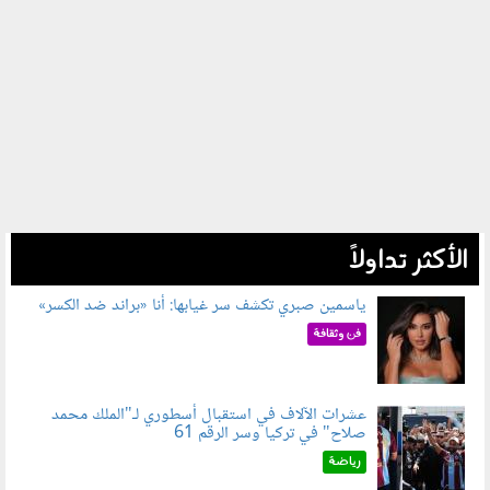
الأكثر تداولاً
ياسمين صبري تكشف سر غيابها: أنا «براند ضد الكسر»
050802.jpg
فن وثقافة
عشرات الآلاف في استقبال أسطوري لـ"الملك محمد
صلاح" في تركيا وسر الرقم 61
050803.jpg
رياضة