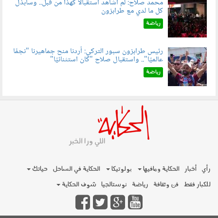
محمد صلاح: لم أشاهد استقبالًا كهذا من قبل.. وسأبذل
كل ما لدي مع طرابزون
060802.jpg
رياضة
رئيس طرابزون سبور التركي: أردنا منح جماهيرنا "نجمًا
عالميًا".. واستقبال صلاح "كان استثنائيًا"
060803.jpg
رياضة
رأي
أخبار
الحكاية ومافيها
بولوتيكا
الحكاية في الساحل
حياتك
للكبار فقط
فن وثقافة
رياضة
نوستالجيا
شوف الحكاية