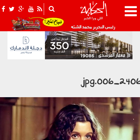
021_2.png
رئيس التحرير محمد الشبّه
2406_006.jp