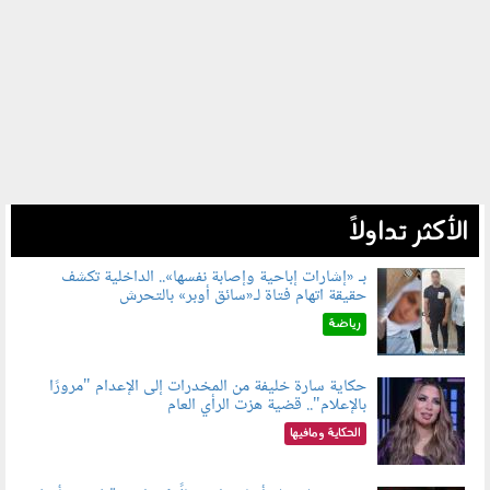
الأكثر تداولاً
بـ «إشارات إباحية وإصابة نفسها».. الداخلية تكشف
حقيقة اتهام فتاة لـ«سائق أوبر» بالتحرش
060804.jpg
رياضة
حكاية سارة خليفة من المخدرات إلى الإعدام "مرورًا
بالإعلام".. قضية هزت الرأي العام
060801.jpeg
الحكاية ومافيها