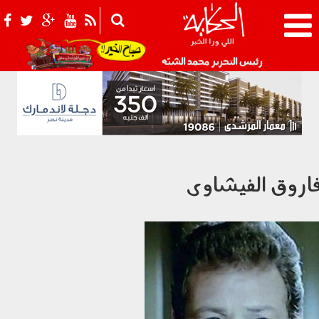
021_2.png
رئيس التحرير محمد الشبّه
اروق الفيشاوى