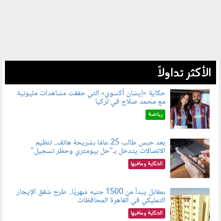
الأكثر تداولاً
حكاية «إيشان أكسوي» التي حققت مشاهدات مليونية
مع محمد صلاح في تركيا
080802.jpg
رياضة
بعد حبس طالب 25 عامًا بشريحة هاتف.. تنظيم
الاتصالات يتدخل بـ"حل بيومتري وحظر تسجيل"
080803.jpg
الحكاية ومافيها
بمقابل يبدأ من 1500 جنيه شهريًا.. طرح شقق الإيجار
التمليكي في القاهرة المحافظات
080801.jpg
الحكاية ومافيها