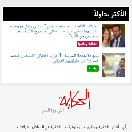
الأكثر تداولاً
الحكاية الكاملة لـ"جريمة التجمع".. مقتل رجل وزوجته
وابنتيهما داخل سيارة "الجاني استدرج الأسرة بعد
100801.jpg
التخلص من الأب"
الحكاية ومافيها
بشهادة عمدة المدينة.. 4 مزايا لانتقال "السلطان محمد
صلاح" إلى طرابزون التركي
100803.jpg
رياضة
رأي
أخبار
الحكاية ومافيها
بولوتيكا
الحكاية في الساحل
حياتك