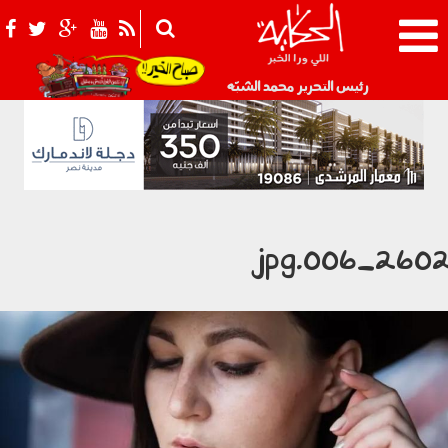
021_2.png
رئيس التحرير محمد الشبّه
2602_006.jp