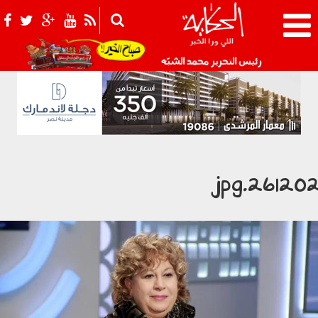
021_2.png
رئيس التحرير محمد الشبّه
261202.jp