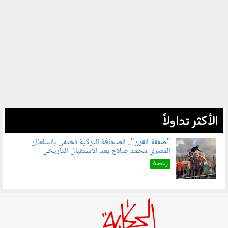
الأكثر تداولاً
"صفقة القرن".. الصحافة التركية تحتفي بالسلطان
المصري محمد صلاح بعد الاستقبال التاريخي
070801.jpg
رياضة