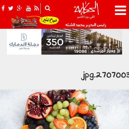
021_2.png
رئيس التحرير محمد الشبّه
2707003.jp