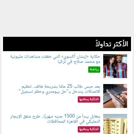
الأكثر تداولاً
حكاية «إيشان أكسوي» التي حققت مشاهدات مليونية
مع محمد صلاح في تركيا
080802.jpg
رياضة
بعد حبس طالب 25 عامًا بشريحة هاتف.. تنظيم
الاتصالات يتدخل بـ"حل بيومتري وحظر تسجيل"
080803.jpg
الحكاية ومافيها
بمقابل يبدأ من 1500 جنيه شهريًا.. طرح شقق الإيجار
التمليكي في القاهرة المحافظات
080801.jpg
الحكاية ومافيها