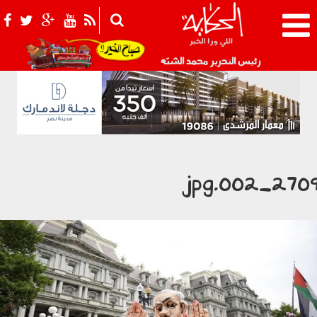
021_2.png
رئيس التحرير محمد الشبّه
2709_002.jp