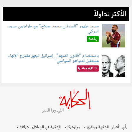
الأكثر تداولاً
موعد ظهور "السلطان محمد صلاح" مع طرابزون سبور
التركي
090802.jpg
رياضة
باستخدام "قانون المتهم".. إسرائيل تجهز مقترح "لإنهاء
مستقبل نتنياهو السياسي"
090801.jpg
الحكاية ومافيها
رأي
أخبار
الحكاية ومافيها
بولوتيكا
الحكاية في الساحل
حياتك