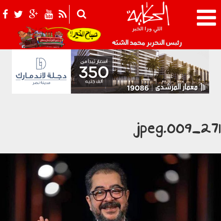
021_2.png
رئيس التحرير محمد الشبّه
2711_009.jp