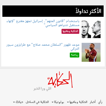
الأكثر تداولاً
باستخدام "قانون المتهم".. إسرائيل تجهز مقترح "لإنهاء
مستقبل نتنياهو السياسي"
090801.jpg
الحكاية ومافيها
موعد ظهور "السلطان محمد صلاح" مع طرابزون سبور
التركي
090802.jpg
رياضة
رأي
أخبار
الحكاية ومافيها
بولوتيكا
الحكاية في الساحل
حياتك