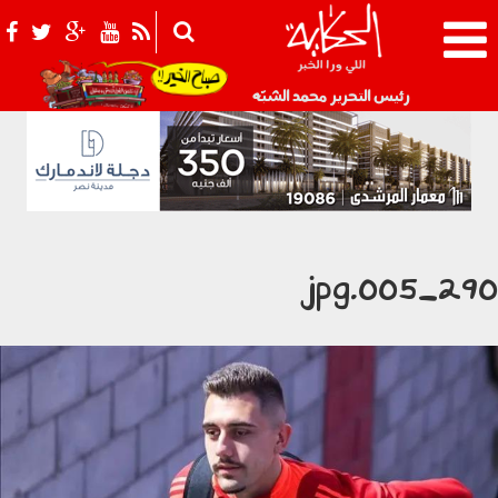
021_2.png
رئيس التحرير محمد الشبّه
2901_005.j