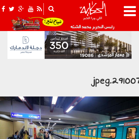
021_2.png
رئيس التحرير محمد الشبّه
291007.jpe