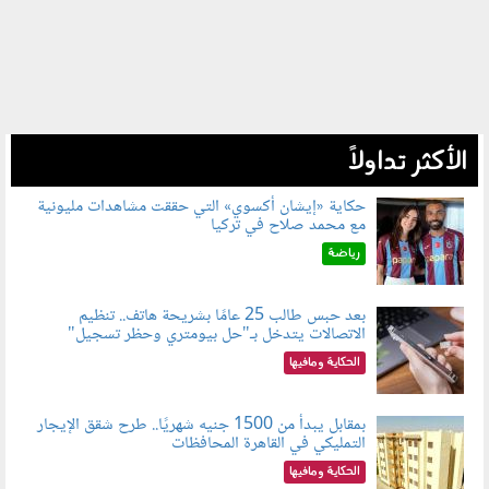
الأكثر تداولاً
حكاية «إيشان أكسوي» التي حققت مشاهدات مليونية
مع محمد صلاح في تركيا
080802.jpg
رياضة
بعد حبس طالب 25 عامًا بشريحة هاتف.. تنظيم
الاتصالات يتدخل بـ"حل بيومتري وحظر تسجيل"
080803.jpg
الحكاية ومافيها
بمقابل يبدأ من 1500 جنيه شهريًا.. طرح شقق الإيجار
التمليكي في القاهرة المحافظات
080801.jpg
الحكاية ومافيها