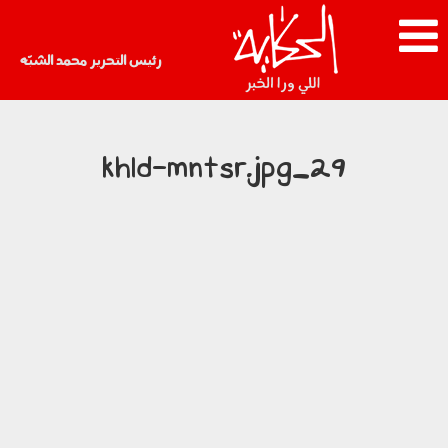
رئيس التحرير محمد الشبّه
29_khld-mntsr.jpg