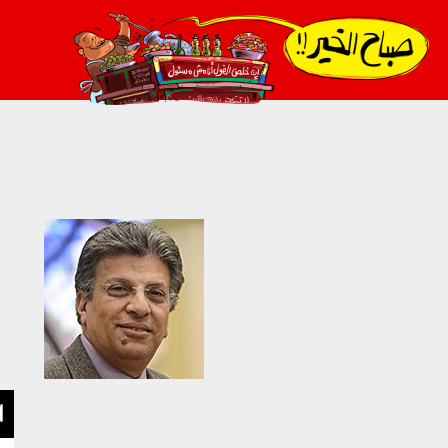
021_2.png
ا