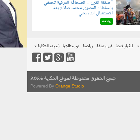
"صفقة القرن".. الصحافة التركية تحتفي
بالسلطان المصري محمد صلاح بعد
070801.jp
الاستقبال التاريخي
رياضة
للكبار فقط
فن وثقافة
رياضة
نوستالجيا
شوف الحكاية
جميع الحقوق محفوظة لموقع الحكاية 2026
Powered By
Orange Studio