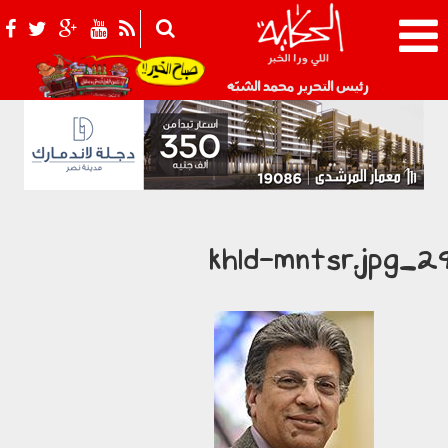
021_2.png
رئيس التحرير محمد الشبّه
29_khld-mntsr.