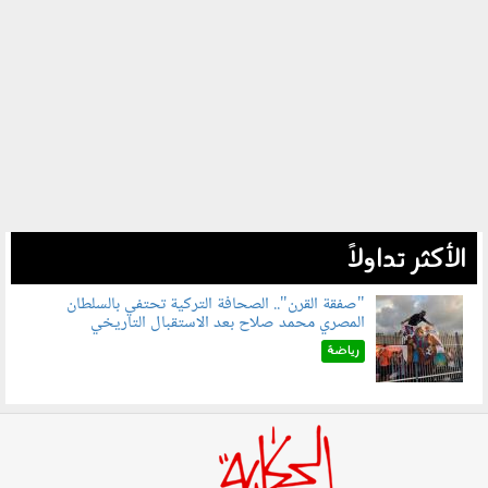
الأكثر تداولاً
"صفقة القرن".. الصحافة التركية تحتفي بالسلطان
المصري محمد صلاح بعد الاستقبال التاريخي
070801.jpg
رياضة