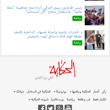
رئيس طرابزون سبور التركي: أردنا منح جماهيرنا "نجمًا
عالميًا".. واستقبال صلاح "كان استثنائيًا"
060803.jpg
رياضة
بـ «إشارات إباحية وإصابة نفسها».. الداخلية تكشف
حقيقة اتهام فتاة لـ«سائق أوبر» بالتحرش
060804.jpg
رياضة
رأي
أخبار
الحكاية ومافيها
بولوتيكا
الحكاية في الساحل
حياتك
للكبار فقط
فن وثقافة
رياضة
نوستالجيا
شوف الحكاية