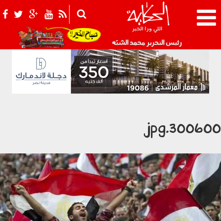
021_2.png
رئيس التحرير محمد الشبّه
3006001.jp