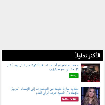
الأكثر تداولاً
محمد صلاح: لم أشاهد استقبالًا كهذا من قبل.. وسأبذل
كل ما لدي مع طرابزون
060802.jpg
رياضة
حكاية سارة خليفة من المخدرات إلى الإعدام "مرورًا
بالإعلام".. قضية هزت الرأي العام
060801.jpeg
الحكاية ومافيها