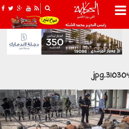
021_2.png
رئيس التحرير محمد الشبّه
310304.jp