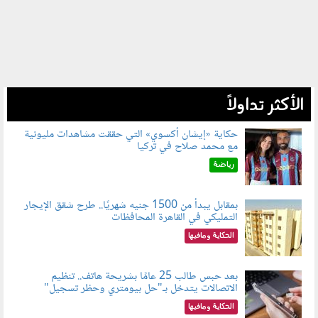
الأكثر تداولاً
حكاية «إيشان أكسوي» التي حققت مشاهدات مليونية
مع محمد صلاح في تركيا
080802.jpg
رياضة
بمقابل يبدأ من 1500 جنيه شهريًا.. طرح شقق الإيجار
التمليكي في القاهرة المحافظات
080801.jpg
الحكاية ومافيها
بعد حبس طالب 25 عامًا بشريحة هاتف.. تنظيم
الاتصالات يتدخل بـ"حل بيومتري وحظر تسجيل"
080803.jpg
الحكاية ومافيها