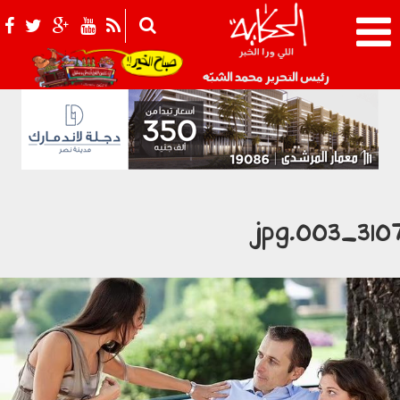
021_2.png
رئيس التحرير محمد الشبّه
3107_003.j