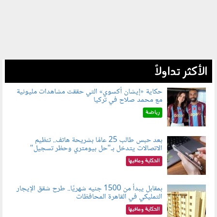
الأكثر تداولاً
حكاية «إيشان أكسوي» التي حققت مشاهدات مليونية
مع محمد صلاح في تركيا
080802.jpg
رياضة
بعد حبس طالب 25 عامًا بشريحة هاتف.. تنظيم
الاتصالات يتدخل بـ"حل بيومتري وحظر تسجيل"
080803.jpg
الحكاية ومافيها
بمقابل يبدأ من 1500 جنيه شهريًا.. طرح شقق الإيجار
التمليكي في القاهرة المحافظات
080801.jpg
الحكاية ومافيها