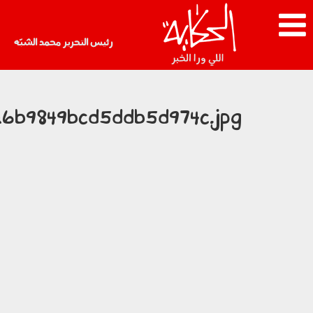
رئيس التحرير محمد الشبّه
6b9849bcd5ddb5d974c.jpg