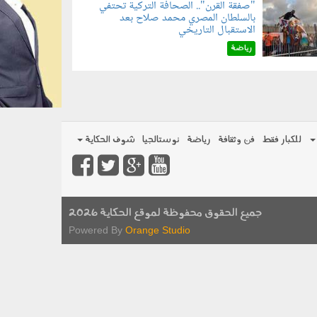
"صفقة القرن".. الصحافة التركية تحتفي
بالسلطان المصري محمد صلاح بعد
070801.jp
الاستقبال التاريخي
رياضة
للكبار فقط
فن وثقافة
رياضة
نوستالجيا
شوف الحكاية
جميع الحقوق محفوظة لموقع الحكاية 2026
Powered By
Orange Studio