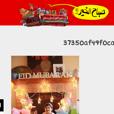
021_2.png
37350af49f0ca
ا