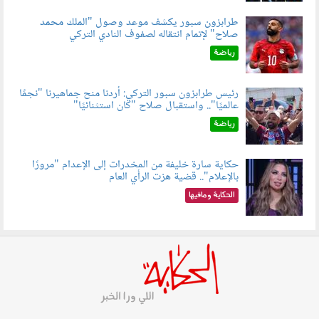
طرابزون سبور يكشف موعد وصول "الملك محمد
صلاح" لإتمام انتقاله لصفوف النادي التركي
050801.jpg
رياضة
رئيس طرابزون سبور التركي: أردنا منح جماهيرنا "نجمًا
عالميًا".. واستقبال صلاح "كان استثنائيًا"
060803.jpg
رياضة
حكاية سارة خليفة من المخدرات إلى الإعدام "مرورًا
بالإعلام".. قضية هزت الرأي العام
060801.jpeg
الحكاية ومافيها