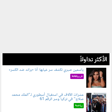
الأكثر تداولاً
ياسمين صبري تكشف سر غيابها: أنا «براند ضد الكسر»
050802.jpg
فن وثقافة
عشرات الآلاف في استقبال أسطوري لـ"الملك محمد
صلاح" في تركيا وسر الرقم 61
050803.jpg
رياضة