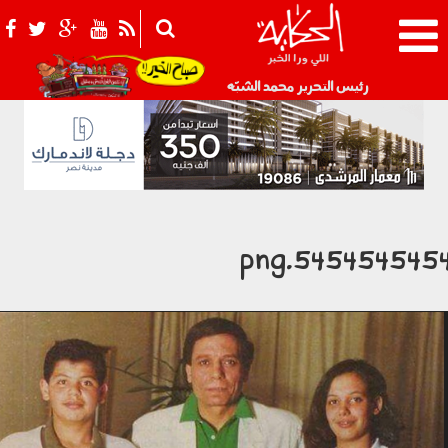
021_2.png
رئيس التحرير محمد الشبّه
5454545454.pn