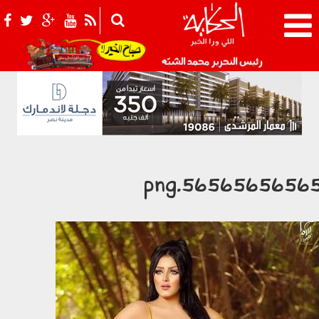
021_2.png
رئيس التحرير محمد الشبّه
56565656565.pn