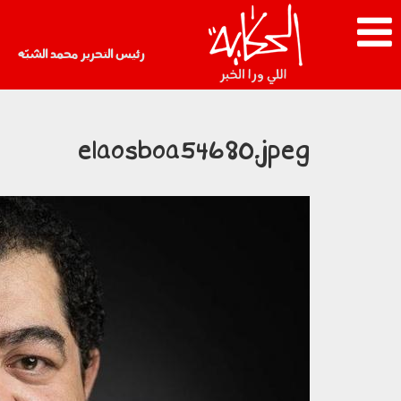
رئيس التحرير محمد الشبّه
elaosboa54680.jpeg