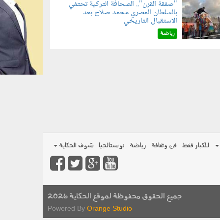
"صفقة القرن".. الصحافة التركية تحتفي
بالسلطان المصري محمد صلاح بعد
070801.jp
الاستقبال التاريخي
رياضة
للكبار فقط
فن وثقافة
رياضة
نوستالجيا
شوف الحكاية
جميع الحقوق محفوظة لموقع الحكاية 2026
Powered By
Orange Studio