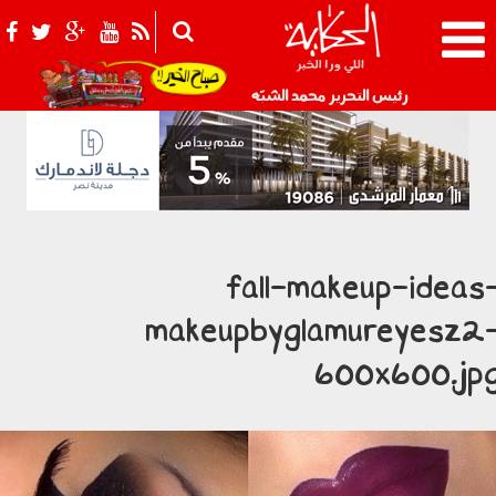
021_2.png
رئيس التحرير محمد الشبّه
fall-makeup-ideas
makeupbyglamureyesz2
600x600.jp