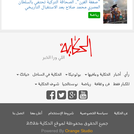
"صفقة القرن".. الصحافة التركية تحتفي بالسلطان
المصري محمد صلاح بعد الاستقبال التاريخي
070801.jpg
رياضة
رأي
أخبار
الحكاية ومافيها
بولوتيكا
الحكاية في الساحل
حياتك
للكبار فقط
فن وثقافة
رياضة
نوستالجيا
شوف الحكاية
عن الحكاية
سياسة الخصوصية
شروط الإستخدام
أعلن معنا
اتصل بنا
جميع الحقوق محفوظة لموقع الحكاية 2026
Powered By
Orange Studio