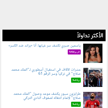
الأكثر تداولاً
ياسمين صبري تكشف سر غيابها: أنا «براند ضد الكسر»
050802.jpg
فن وثقافة
عشرات الآلاف في استقبال أسطوري لـ"الملك محمد
صلاح" في تركيا وسر الرقم 61
050803.jpg
رياضة
طرابزون سبور يكشف موعد وصول "الملك محمد
صلاح" لإتمام انتقاله لصفوف النادي التركي
050801.jpg
رياضة