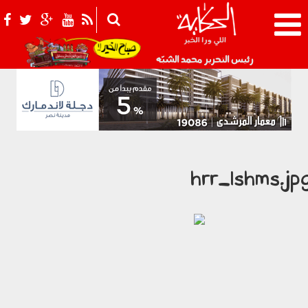
021_2.png
رئيس التحرير محمد الشبّه
hrr_lshms.jp