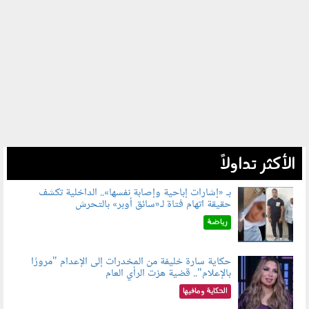
الأكثر تداولاً
بـ «إشارات إباحية وإصابة نفسها».. الداخلية تكشف
حقيقة اتهام فتاة لـ«سائق أوبر» بالتحرش
060804.jpg
رياضة
حكاية سارة خليفة من المخدرات إلى الإعدام "مرورًا
بالإعلام".. قضية هزت الرأي العام
060801.jpeg
الحكاية ومافيها