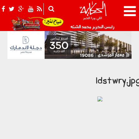
021_2.png
رئيس التحرير محمد الشبّه
ldstwry.jp