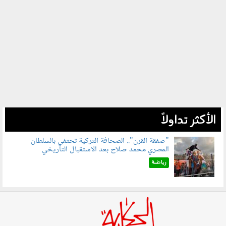
الأكثر تداولاً
"صفقة القرن".. الصحافة التركية تحتفي بالسلطان
المصري محمد صلاح بعد الاستقبال التاريخي
070801.jpg
رياضة