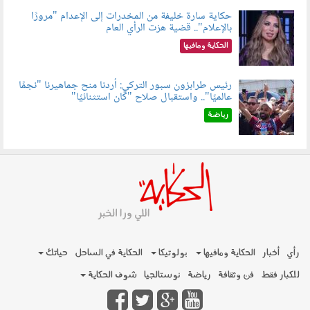
حكاية سارة خليفة من المخدرات إلى الإعدام "مرورًا
بالإعلام".. قضية هزت الرأي العام
060801.jpeg
الحكاية ومافيها
رئيس طرابزون سبور التركي: أردنا منح جماهيرنا "نجمًا
عالميًا".. واستقبال صلاح "كان استثنائيًا"
060803.jpg
رياضة
رأي
أخبار
الحكاية ومافيها
بولوتيكا
الحكاية في الساحل
حياتك
للكبار فقط
فن وثقافة
رياضة
نوستالجيا
شوف الحكاية