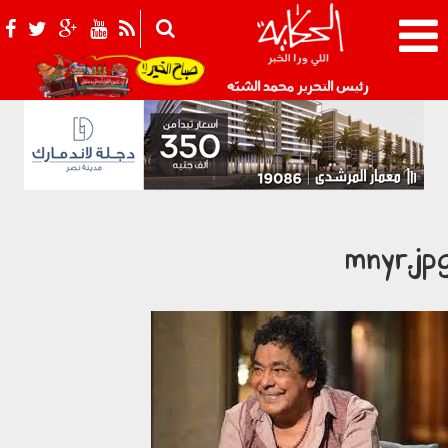
021_2.png
رئيس التحرير محمد الشبّه
mnyr.jp