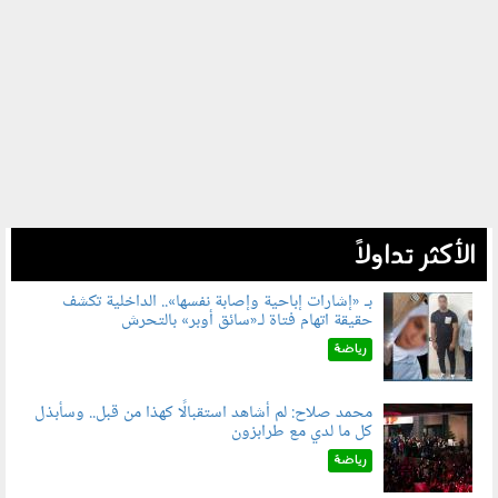
الأكثر تداولاً
بـ «إشارات إباحية وإصابة نفسها».. الداخلية تكشف
حقيقة اتهام فتاة لـ«سائق أوبر» بالتحرش
060804.jpg
رياضة
محمد صلاح: لم أشاهد استقبالًا كهذا من قبل.. وسأبذل
كل ما لدي مع طرابزون
060802.jpg
رياضة