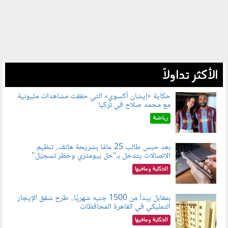
الأكثر تداولاً
حكاية «إيشان أكسوي» التي حققت مشاهدات مليونية
مع محمد صلاح في تركيا
080802.jpg
رياضة
بعد حبس طالب 25 عامًا بشريحة هاتف.. تنظيم
الاتصالات يتدخل بـ"حل بيومتري وحظر تسجيل"
080803.jpg
الحكاية ومافيها
بمقابل يبدأ من 1500 جنيه شهريًا.. طرح شقق الإيجار
التمليكي في القاهرة المحافظات
080801.jpg
الحكاية ومافيها