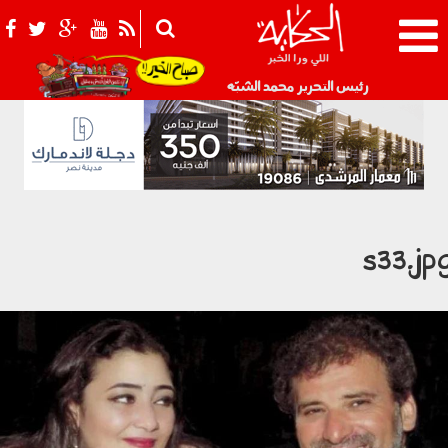
021_2.png
رئيس التحرير محمد الشبّه
s33.jp